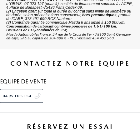
n°ORIAS : 07 023 197 (orias.fr), société de financement soumise à l’ACPR,
4 Place de Budapest -75436 Paris Cedex 09.
(2) Entretien offert sur toute la durée du contrat sans limite de kilomètre ou
de durée, selon préconisations constructeur,
hors pneumatiques
, produit
de ICARE, 378 491 690 RCS Nanterre.
(3) Contrat de garantie commerciale Mazda 6 ans limité à 150 000 km.
Consommation de carburant combinée pondérée de 1,6 L/100 km.
Emissions de CO
combinées de 35g.
2
Mazda Automobiles France, 34 rue de la Croix de Fer - 78100 Saint Germain-
en-Laye, SAS au capital de 304 898 € - RCS Versailles 434 455 960.
CONTACTEZ NOTRE ÉQUIPE
EQUIPE DE VENTE
04 95 10 51 54
RÉSERVEZ UN ESSAI