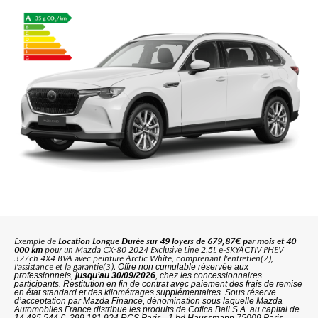
Exemple de
Location Longue Durée sur 49 loyers de 679,87€ par mois et 40
000 km
pour un
Mazda CX-80 2024 Exclusive Line 2.5L e-SKYACTIV PHEV
327ch 4X4 BVA avec peinture Arctic White
,
comprenant l’entretien(2),
l’assistance et la garantie(3).
Offre non cumulable réservée aux
professionnels,
jusqu’au 30/09/2026
, chez les concessionnaires
participants. Restitution en fin de contrat avec paiement des frais de remise
en état standard et des kilométrages supplémentaires. Sous réserve
d’acceptation par Mazda Finance, dénomination sous laquelle Mazda
Automobiles France distribue les produits de Cofica Bail S.A. au capital de
14 485 544 €, 399 181 924 RCS Paris - 1 bd Haussmann 75009 Paris –