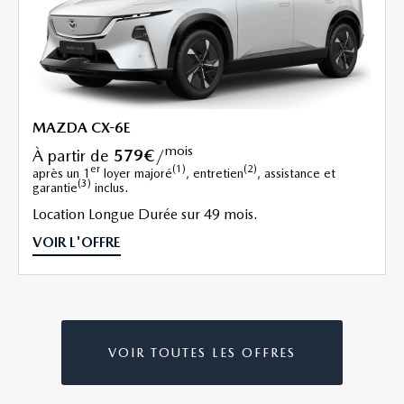
MAZDA CX-6E
mois
à partir de
579€
/
er
(1)
(2)
après un 1
loyer majoré
, entretien
, assistance et
(3)
garantie
inclus.
Location Longue Durée sur 49 mois.
VOIR L'OFFRE
VOIR TOUTES LES OFFRES