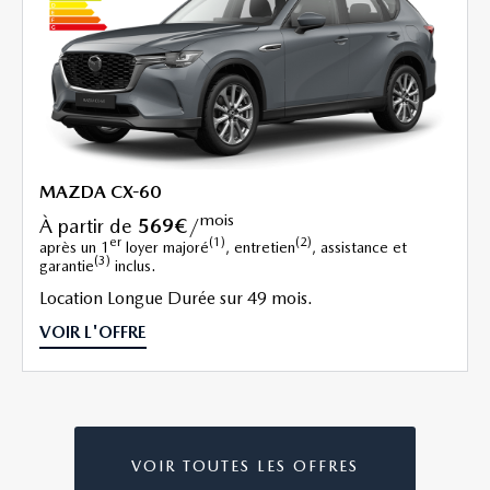
MAZDA CX-60
mois
à partir de
569€
/
er
(1)
(2)
après un 1
loyer majoré
, entretien
, assistance et
(3)
garantie
inclus.
Location Longue Durée sur 49 mois.
VOIR L'OFFRE
VOIR TOUTES LES OFFRES