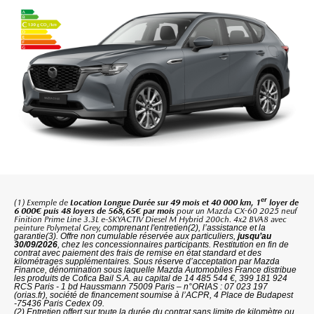
er
(1) Exemple de
Location Longue Durée sur 49 mois et 40 000 km, 1
loyer de
6 000€ puis 48 loyers de 568,65€ par mois
pour un Mazda CX-60 2025 neuf
Finition Prime Line 3.3L e-SKYACTIV Diesel M Hybrid 200ch. 4x2 BVA8 avec
peinture Polymetal Grey,
comprenant l'entretien(2), l’assistance et la
garantie(3). Offre non cumulable réservée aux particuliers,
jusqu’au
30/09/2026
, chez les concessionnaires participants. Restitution en fin de
contrat avec paiement des frais de remise en état standard et des
kilométrages supplémentaires. Sous réserve d’acceptation par Mazda
Finance, dénomination sous laquelle Mazda Automobiles France distribue
les produits de Cofica Bail S.A. au capital de 14 485 544 €, 399 181 924
RCS Paris - 1 bd Haussmann 75009 Paris – n°ORIAS : 07 023 197
(orias.fr), société de financement soumise à l’ACPR, 4 Place de Budapest
-75436 Paris Cedex 09.
(2) Entretien offert sur toute la durée du contrat sans limite de kilomètre ou