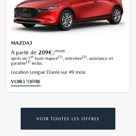
MAZDA3
mois
à partir de
209€
/
er
(1)
(2)
après un 1
loyer majoré
, entretien
, assistance et
(3)
garantie
inclus.
Location Longue Durée sur 49 mois.
VOIR L'OFFRE
VOIR TOUTES LES OFFRES