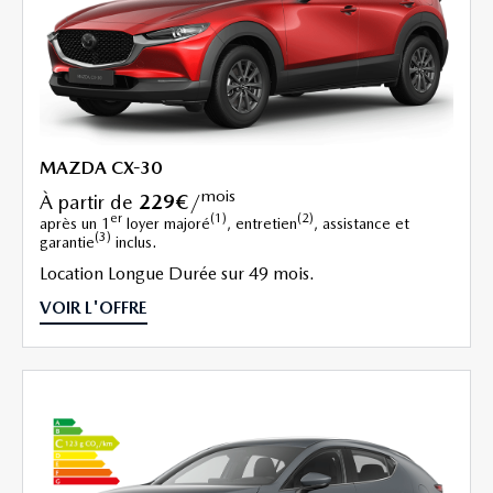
MAZDA CX-30
mois
à partir de
229€
/
er
(1)
(2)
après un 1
loyer majoré
, entretien
, assistance et
(3)
garantie
inclus.
Location Longue Durée sur 49 mois.
VOIR L'OFFRE